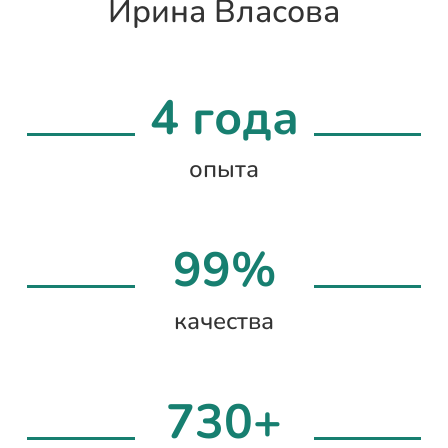
Ирина Власова
4 года
опыта
99%
качества
730+