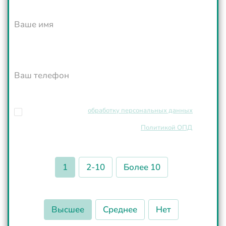
Ваше имя
Ваш телефон
Я даю согласие на
обработку персональных данных
, в том
числе помощью сервиса веб-аналитики
"Яндекс.Метрика", в соответствии с
Политикой ОПД
Количество человек
1
2-10
Более 10
Медицинское образование
Высшее
Среднее
Нет