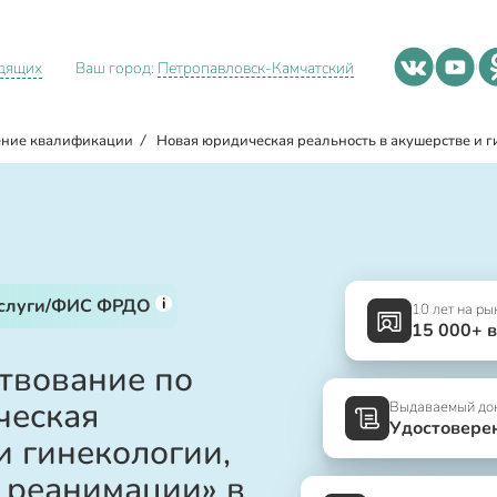
идящих
Ваш город:
Петропавловск-Камчатский
ние квалификации
/
Новая юридическая реальность в акушерстве и г
i
услуги/ФИС ФРДО
10 лет на ры
15 000+ 
твование по
ческая
Выдаваемый до
Удостовере
и гинекологии,
и реанимации» в