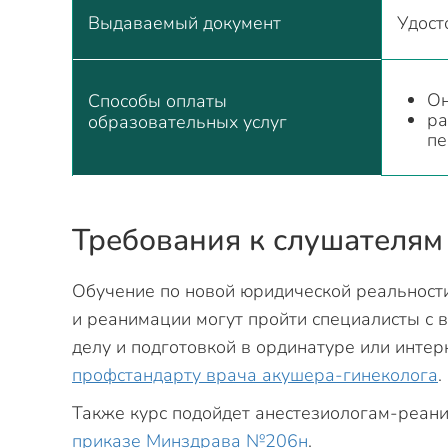
Выдаваемый документ
Удост
Он
Способы оплаты
ра
образовательных услуг
пе
Требования к слушателям
Обучение по новой юридической реальности
и реанимации могут пройти специалисты с
делу и подготовкой в ординатуре или интер
профстандарту врача акушера-гинеколога
.
Также курс подойдет анестезиологам-реани
приказе Минздрава №206н
.