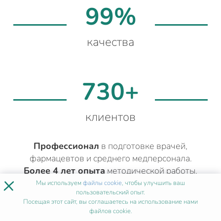
99%
качества
730+
клиентов
Профессионал
в подготовке врачей,
фармацевтов и среднего медперсонала.
Более 4 лет опыта
методической работы.
×
Составит подходящий учебный план
в
Мы используем
файлы cookie
, чтобы улучшить ваш
пользовательский опыт.
соответствии с вашей квалификацией.
Посещая этот сайт, вы соглашаетесь на использование нами
файлов cookie.