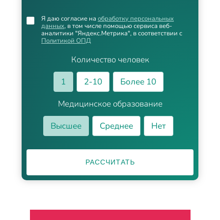
Я даю согласие на
обработку персональных
данных
, в том числе помощью сервиса веб-
аналитики "Яндекс.Метрика", в соответствии с
Политикой ОПД
Количество человек
1
2-10
Более 10
Медицинское образование
Высшее
Среднее
Нет
РАССЧИТАТЬ