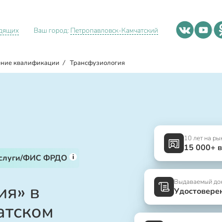
идящих
Ваш город:
Петропавловск-Камчатский
ние квалификации
/
Трансфузиология
10 лет на ры
15 000+ 
i
услуги/ФИС ФРДО
Выдаваемый до
ия» в
Удостовере
атском