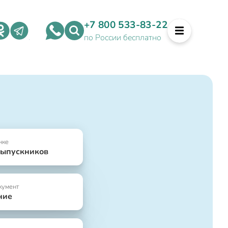
+7 800 533-83-22
по России бесплатно
нке
выпускников
кумент
ние