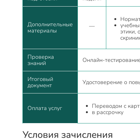
Нормат
Дополнительные
учебны
—
материалы
этики,
скрини
Проверка
Онлайн-тестировани
знаний
Итоговый
Удостоверение о пов
документ
Переводом с карт
Оплата услуг
в рассрочку
Условия зачисления