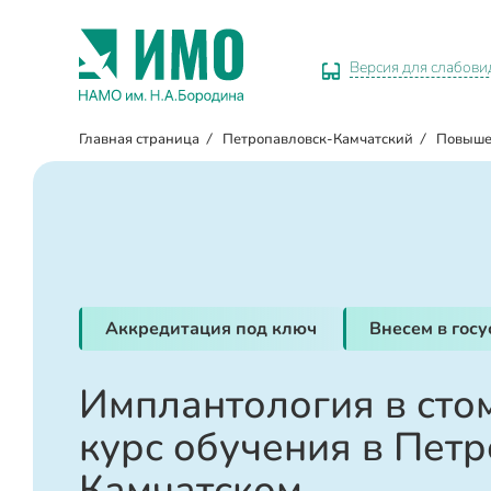
Версия для слабов
Главная страница
/
Петропавловск-Камчатский
/
Повыше
Аккредитация под ключ
Внесем в гос
Имплантология в сто
курс обучения в Пет
Камчатском