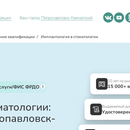
идящих
Ваш город:
Петропавловск-Камчатский
ние квалификации
/
Имплантология в стоматологии
10 лет на ры
15 000+ 
i
услуги/ФИС ФРДО
матологии:
Выдаваемый до
Удостовере
ропавловск-