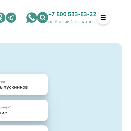
+7 800 533-83-22
по России бесплатно
нке
выпускников
кумент
ние