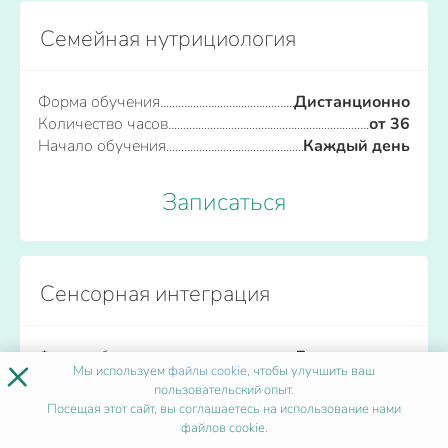
Семейная нутрициология
Форма обучения
Дистанционно
Количество часов
от 36
Начало обучения
Каждый день
Записаться
Сенсорная интеграция
Форма обучения
Дистанционно
×
Мы используем
файлы cookie
, чтобы улучшить ваш
Количество часов
от 36
пользовательский опыт.
Начало обучения
Каждый день
Посещая этот сайт, вы соглашаетесь на использование нами
файлов cookie.