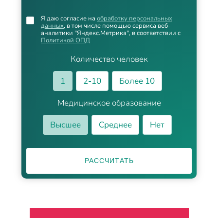
Я даю согласие на
обработку персональных
данных
, в том числе помощью сервиса веб-
аналитики "Яндекс.Метрика", в соответствии с
Политикой ОПД
Количество человек
1
2-10
Более 10
Медицинское образование
Высшее
Среднее
Нет
РАССЧИТАТЬ