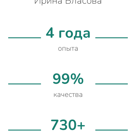
Ирина Власова
4 года
опыта
99%
качества
730+