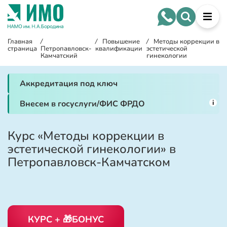
Главная
/
/
Повышение
/
Методы коррекции в
страница
Петропавловск-
квалификации
эстетической
Камчатский
гинекологии
Аккредитация под ключ
i
Внесем в госуслуги/ФИС ФРДО
Курс «Методы коррекции в
эстетической гинекологии» в
Петропавловск-Камчатском
КУРС + 🎁БОНУС