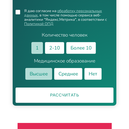
Я даю согласие на
обработку персональных
данных
, в том числе помощью сервиса веб-
аналитики "Яндекс.Метрика", в соответствии с
Политикой ОПД
Количество человек
1
2-10
Более 10
Медицинское образование
Высшее
Среднее
Нет
РАССЧИТАТЬ