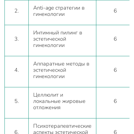
Аnti-age стратегии в
2.
6
гинекологии
Интимный пилинг в
3.
эстетической
6
гинекологии
Аппаратные методы в
4.
эстетической
6
гинекологии
Целлюлит и
5.
локальные жировые
6
отложения
Психотерапевтические
6.
аспекты эстетической
6