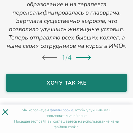
образование и из терапевта
переквалифицировалась в главврача.
Зарплата существенно выросла, что
позволило улучшить жилищные условия.
Теперь отправляю всех бывших коллег, а
ныне своих сотрудников на курсы в ИМО».
1
/
4
ХОЧУ ТАК ЖЕ
×
НАШИ МЕТОДИСТЫ
В
Мы используем
файлы cookie
, чтобы улучшить ваш
ПЕТРОПАВЛОВСК-
пользовательский опыт.
Посещая этот сайт, вы соглашаетесь на использование нами
КАМЧАТСКОМ
файлов cookie.