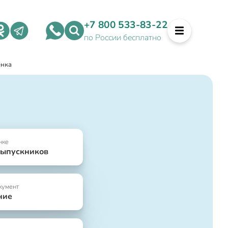
+7 800 533-83-22
по России бесплатно
енка
нке
выпускников
кумент
ние