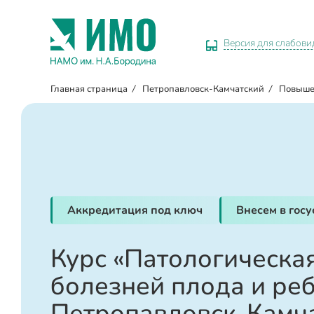
Версия для слабов
Главная страница
/
Петропавловск-Камчатский
/
Повыше
Аккредитация под ключ
Внесем в гос
Курс «Патологическа
болезней плода и реб
Петропавловск-Камч