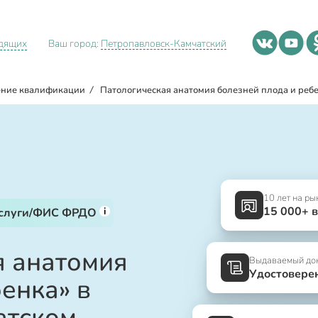
идящих
Ваш город:
Петропавловск-Камчатский
ние квалификации
/
Патологическая анатомия болезней плода и реб
10 лет на ры
15 000+ 
i
услуги/ФИС ФРДО
я анатомия
Выдаваемый до
Удостовере
енка» в
атском