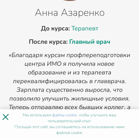
Анна Азаренко
До курса:
Терапевт
После курса:
Главный врач
«Благодаря курсам профпереподготовки
«
центра ИМО я получила новое
п
образование и из терапевта
переквалифицировалась в главврача.
Зарплата существенно выросла, что
позволило улучшить жилищные условия.
Теперь отправляю всех бывших коллег, а
×
ныне своих сотрудников на курсы в ИМО».
Мы используем
файлы cookie
, чтобы улучшить ваш
пользовательский опыт.
1
/
4
Посещая этот сайт, вы соглашаетесь на использование нами
файлов cookie.