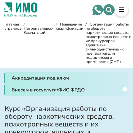
Главная
/
/
Повышение
/
Организация работы
страница
Петропавловск-
квалификации
по обороту
Камчатский
наркотических средств,
психотропных веществ и
их прекурсоров,
ядовитых и
сильнодействующих
препаратов для
медицинского
применения (СМП)
Аккредитация под ключ
i
Внесем в госуслуги/ФИС ФРДО
Курс «Организация работы по
обороту наркотических средств,
психотропных веществ и их
прекурсоров, ядовитых и