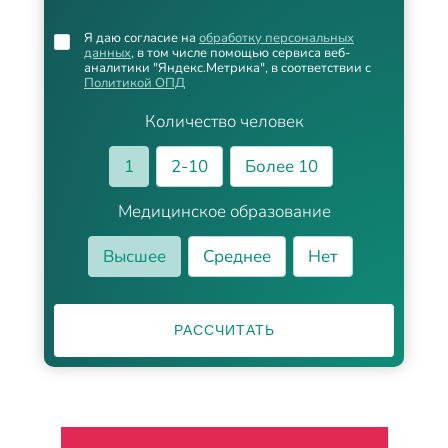
Я даю согласие на
обработку персональных
данных
, в том числе помощью сервиса веб-
аналитики "Яндекс.Метрика", в соответствии с
Политикой ОПД
Количество человек
1
2-10
Более 10
Медицинское образование
Высшее
Среднее
Нет
РАССЧИТАТЬ