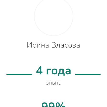
Ирина Власова
4 года
опыта
99%