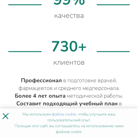
качества
730+
клиентов
Профессионал
в подготовке врачей,
фармацевтов и среднего медперсонала.
Более 4 лет опыта
методической работы.
Составит подходящий учебный план
в
×
соответствии с вашей квалификацией.
Мы используем
файлы cookie
, чтобы улучшить ваш
пользовательский опыт.
Посещая этот сайт, вы соглашаетесь на использование нами
файлов cookie.
ДРУГИЕ МЕДИЦИНСКИЕ КУРСЫ