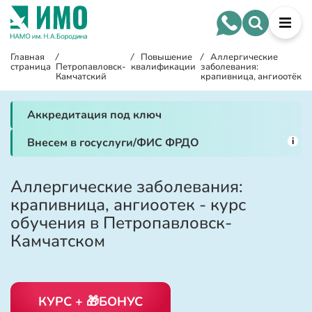
Главная
/
/
Повышение
/
Аллергические
страница
Петропавловск-
квалификации
заболевания:
Камчатский
крапивница, ангиоотёк
Аккредитация под ключ
i
Внесем в госуслуги/ФИС ФРДО
Аллергические заболевания:
крапивница, ангиоотек - курс
обучения в Петропавловск-
Камчатском
КУРС + 🎁БОНУС