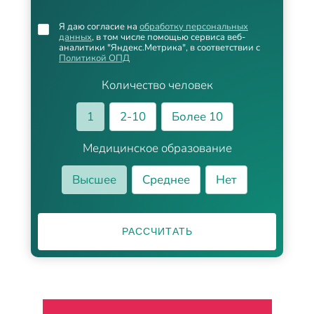
Я даю согласие на
обработку персональных
данных
, в том числе помощью сервиса веб-
аналитики "Яндекс.Метрика", в соответствии с
Политикой ОПД
Количество человек
1
2-10
Более 10
Медицинское образование
Высшее
Среднее
Нет
РАССЧИТАТЬ