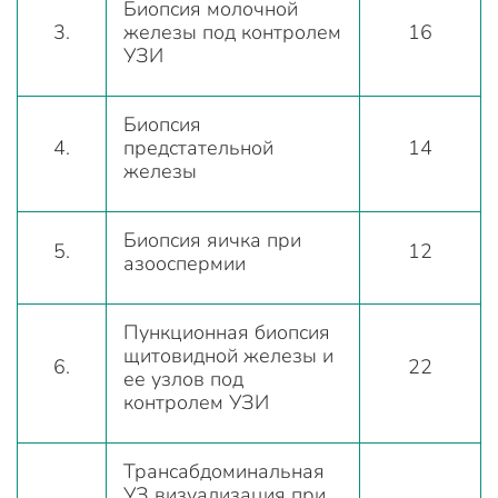
Биопсия молочной
3.
железы под контролем
16
УЗИ
Биопсия
4.
предстательной
14
железы
Биопсия яичка при
5.
12
азооспермии
Пункционная биопсия
щитовидной железы и
6.
22
ее узлов под
контролем УЗИ
Трансабдоминальная
УЗ визуализация при