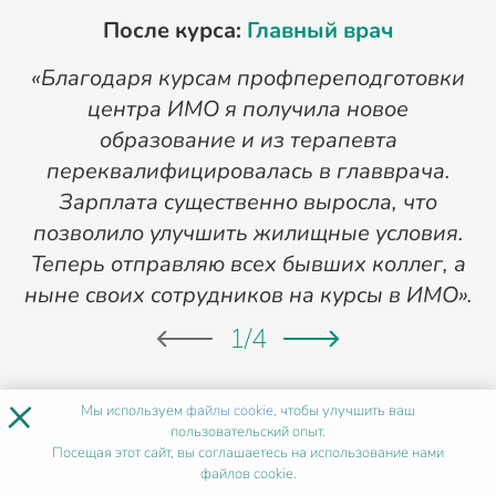
После курса:
Главный врач
«Благодаря курсам профпереподготовки
«
центра ИМО я получила новое
п
образование и из терапевта
переквалифицировалась в главврача.
Зарплата существенно выросла, что
позволило улучшить жилищные условия.
Теперь отправляю всех бывших коллег, а
ныне своих сотрудников на курсы в ИМО».
1
/
4
×
Мы используем
файлы cookie
, чтобы улучшить ваш
ХОЧУ ТАК ЖЕ
пользовательский опыт.
Посещая этот сайт, вы соглашаетесь на использование нами
файлов cookie.