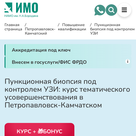
Главная
/
/
Повышение
/
Пункционная
страница
Петропавловск-
квалификации
биопсия под контролем
Камчатский
УЗИ
Аккредитация под ключ
i
Внесем в госуслуги/ФИС ФРДО
Пункционная биопсия под
контролем УЗИ: курс тематического
усовершенствования в
Петропавловск-Камчатском
КУРС + 🎁БОНУС