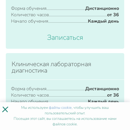
Форма обучения
Дистанционно
Количество часов
от 36
Начало обучения
Каждый день
Записаться
Клиническая лабораторная
диагностика
Форма обучения
Дистанционно
Количество часов
от 36
Начало обучения
Каждый день
×
Мы используем
файлы cookie
, чтобы улучшить ваш
пользовательский опыт.
Записаться
Посещая этот сайт, вы соглашаетесь на использование нами
файлов cookie.