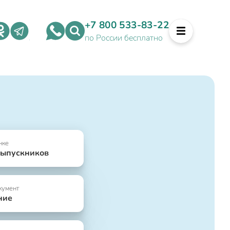
+7 800 533-83-22
по России бесплатно
нке
выпускников
кумент
ние