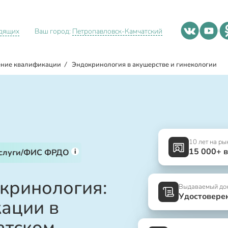
идящих
Ваш город:
Петропавловск-Камчатский
ние квалификации
/
Эндокринология в акушерстве и гинекологии
10 лет на ры
15 000+ 
i
услуги/ФИС ФРДО
кринология:
Выдаваемый до
Удостовере
ации в
атском