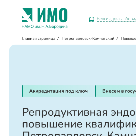
Версия для слабов
Главная страница
/
Петропавловск-Камчатский
/
Повыше
Аккредитация под ключ
Внесем в гос
Репродуктивная эндо
повышение квалифик
Петропавловск-Камч