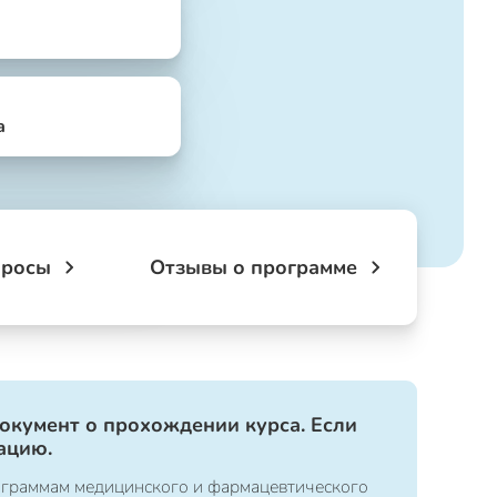
а
просы
Отзывы о программе
документ о прохождении курса. Если
ацию.
ограммам медицинского и фармацевтического