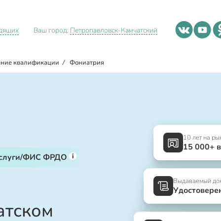
идящих
Ваш город:
Петропавловск-Камчатский
ние квалификации
/
Фониатрия
10 лет на ры
15 000+ 
i
услуги/ФИС ФРДО
Выдаваемый до
Удостовере
атском