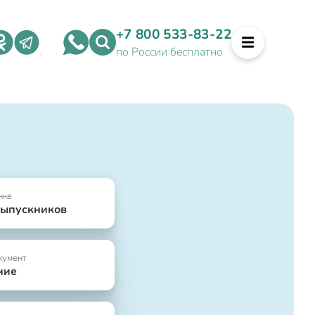
+7 800 533-83-22
по России бесплатно
нке
выпускников
кумент
ние