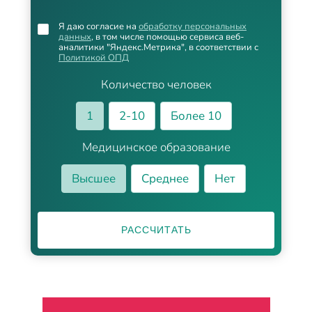
Я даю согласие на
обработку персональных
данных
, в том числе помощью сервиса веб-
аналитики "Яндекс.Метрика", в соответствии с
Политикой ОПД
Количество человек
1
2-10
Более 10
Медицинское образование
Высшее
Среднее
Нет
РАССЧИТАТЬ