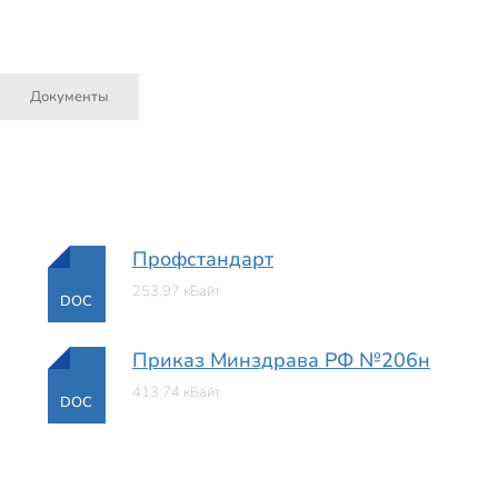
Документы
Профстандарт
253.97 кБайт
DOC
Приказ Минздрава РФ №206н
413.74 кБайт
DOC