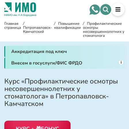
Главная
/
/
Повышение
/
Профилактические
страница
Петропавловск-
квалификации
осмотры
Камчатский
несовершеннолетних у
стоматолога
Аккредитация под ключ
i
Внесем в госуслуги/ФИС ФРДО
Курс «Профилактические осмотры
несовершеннолетних у
стоматолога» в Петропавловск-
Камчатском
КУРС + 🎁БОНУС