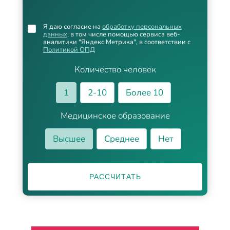
Я даю согласие на
обработку персональных
данных
, в том числе помощью сервиса веб-
аналитики "Яндекс.Метрика", в соответствии с
Политикой ОПД
Количество человек
1
2-10
Более 10
Медицинское образование
Высшее
Среднее
Нет
РАССЧИТАТЬ