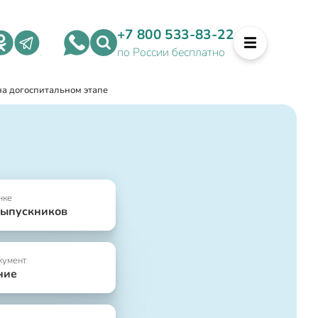
+7 800 533-83-22
по России бесплатно
а догоспитальном этапе
нке
выпускников
кумент
ние