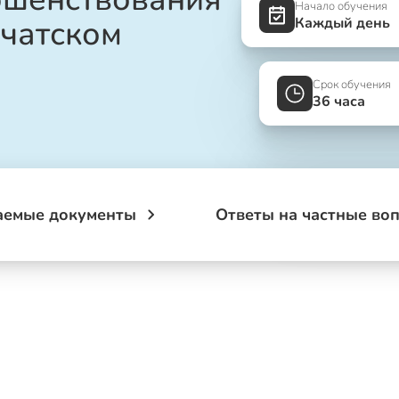
Начало обучения
чатском
Каждый день
Срок обучения
36 часа
аемые документы
Ответы на частные во