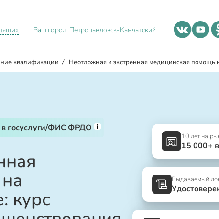
идящих
Ваш город:
Петропавловск-Камчатский
ние квалификации
/
Неотложная и экстренная медицинская помощь н
i
 в госуслуги/ФИС ФРДО
10 лет на ры
15 000+ 
нная
 на
Выдаваемый до
Удостовере
: курс
ршенствования