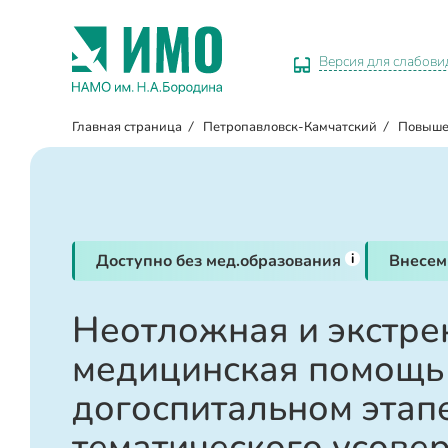
Версия для слабов
Главная страница
/
Петропавловск-Камчатский
/
Повыше
i
Доступно без мед.образования
Внесем
Неотложная и экстре
медицинская помощь
догоспитальном этапе
тематического усове