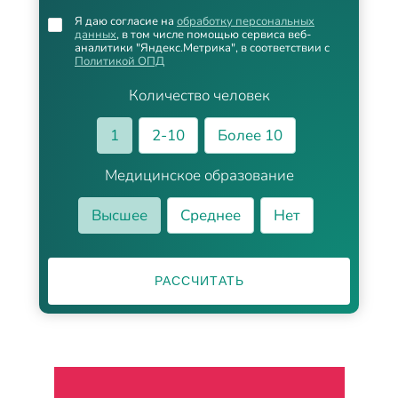
Я даю согласие на
обработку персональных
данных
, в том числе помощью сервиса веб-
аналитики "Яндекс.Метрика", в соответствии с
Политикой ОПД
Количество человек
1
2-10
Более 10
Медицинское образование
Высшее
Среднее
Нет
РАССЧИТАТЬ