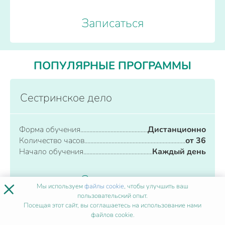
Записаться
ПОПУЛЯРНЫЕ ПРОГРАММЫ
Сестринское дело
Форма обучения
Дистанционно
Количество часов
от 36
Начало обучения
Каждый день
Записаться
×
Мы используем
файлы cookie
, чтобы улучшить ваш
пользовательский опыт.
Посещая этот сайт, вы соглашаетесь на использование нами
файлов cookie.