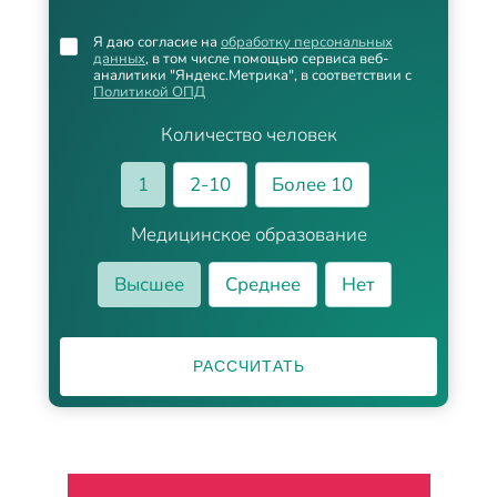
Я даю согласие на
обработку персональных
данных
, в том числе помощью сервиса веб-
аналитики "Яндекс.Метрика", в соответствии с
Политикой ОПД
Количество человек
1
2-10
Более 10
Медицинское образование
Высшее
Среднее
Нет
РАССЧИТАТЬ