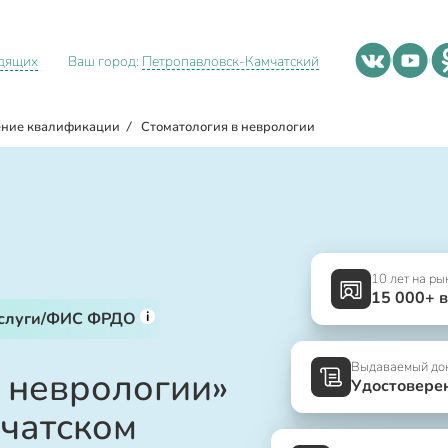
идящих
Ваш город:
Петропавловск-Камчатский
ние квалификации
/
Стоматология в неврологии
10 лет на ры
15 000+ 
i
услуги/ФИС ФРДО
Выдаваемый до
в неврологии»
Удостовере
чатском