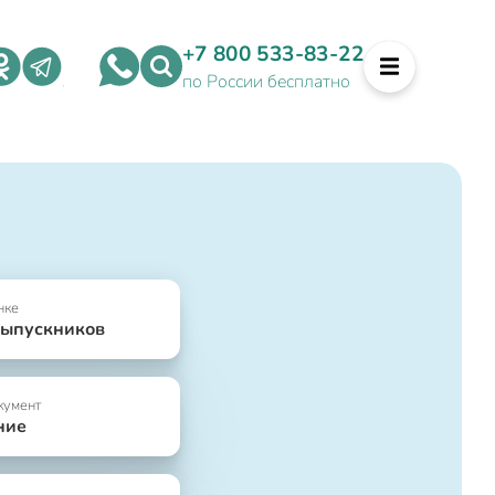
+7 800 533-83-22
по России бесплатно
нке
выпускников
кумент
ние