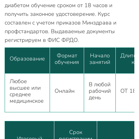
диабетом обучение сроком от 18 часов и
получить законное удостоверение. Курс
составлен с учетом приказов Минздрава и
профстандартов. Выдаваемые документы
регистрируем в ФИС ФРДО.
Формат
Начало
Длител
Образование
обучения
занятий
ку
Любое
В любой
высшее или
Онлайн
рабочий
ОТ 18 
среднее
день
медицинское
Срок
Итоговый
регистрации