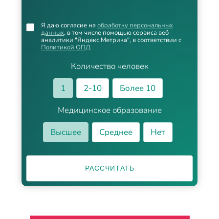
Я даю согласие на
обработку персональных
данных
, в том числе помощью сервиса веб-
аналитики "Яндекс.Метрика", в соответствии с
Политикой ОПД
Количество человек
1
2-10
Более 10
Медицинское образование
Высшее
Среднее
Нет
РАССЧИТАТЬ