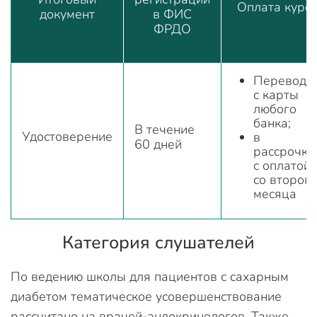
Оплата курс
документ
в ФИС
ФРДО
Переводо
с карты
любого
банка;
В течение
Удостоверение
в
60 дней
рассрочку
с оплатой
со второго
месяца
Категория слушателей
По ведению школы для пациентов с сахарным
диабетом тематическое усовершенствование
рассчитано на врачей-эндокринологов. Также