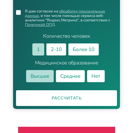
Я даю согласие на
обработку персональных
данных
, в том числе помощью сервиса веб-
аналитики "Яндекс.Метрика", в соответствии с
Политикой ОПД
Количество человек
1
2-10
Более 10
Медицинское образование
Высшее
Среднее
Нет
РАССЧИТАТЬ