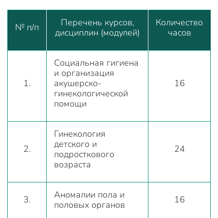
Перечень курсов,
Количество
№ п/п
дисциплин (модулей)
часов
Социальная гигиена
и организация
1.
акушерско-
16
гинекологической
помощи
Гинекология
детского и
2.
24
подросткового
возраста
Аномалии пола и
3.
16
половых органов