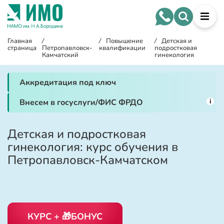
Главная
/
/
Повышение
/
Детская и
страница
Петропавловск-
квалификации
подростковая
Камчатский
гинекология
Аккредитация под ключ
i
Внесем в госуслуги/ФИС ФРДО
Детская и подростковая
гинекология: курс обучения в
Петропавловск-Камчатском
КУРС + 🎁БОНУС