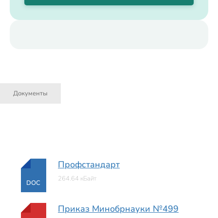
Документы
Профстандарт
264.64 кБайт
DOC
Приказ Минобрнауки №499