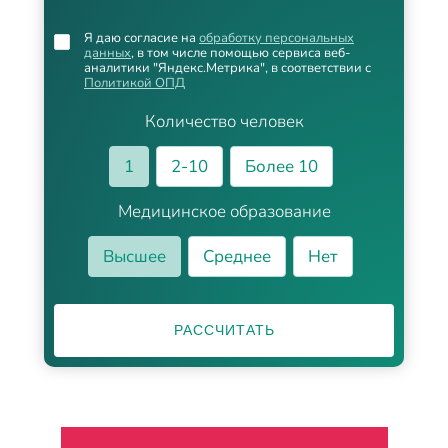
Я даю согласие на
обработку персональных
данных
, в том числе помощью сервиса веб-
аналитики "Яндекс.Метрика", в соответствии с
Политикой ОПД
Количество человек
1
2-10
Более 10
Медицинское образование
Высшее
Среднее
Нет
РАССЧИТАТЬ