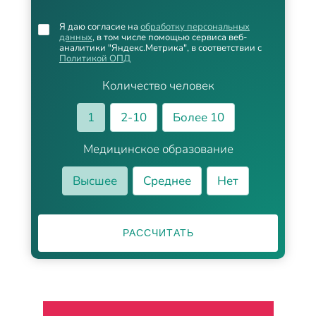
Я даю согласие на
обработку персональных
данных
, в том числе помощью сервиса веб-
аналитики "Яндекс.Метрика", в соответствии с
Политикой ОПД
Количество человек
1
2-10
Более 10
Медицинское образование
Высшее
Среднее
Нет
РАССЧИТАТЬ