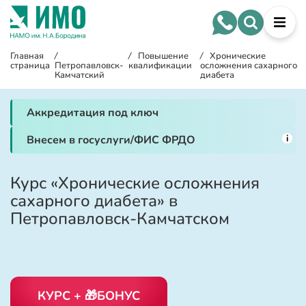
Главная
/
/
Повышение
/
Хронические
страница
Петропавловск-
квалификации
осложнения сахарного
Камчатский
диабета
Аккредитация под ключ
i
Внесем в госуслуги/ФИС ФРДО
Курс «Хронические осложнения
сахарного диабета» в
Петропавловск-Камчатском
КУРС + 🎁БОНУС