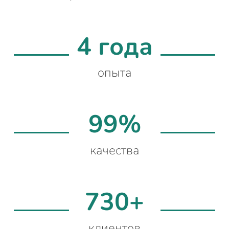
4 года
опыта
99%
качества
730+
клиентов