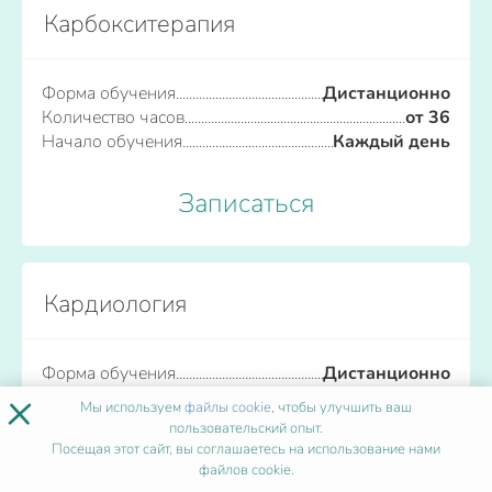
Карбокситерапия
Форма обучения
Дистанционно
Количество часов
от 36
Начало обучения
Каждый день
Записаться
Кардиология
Форма обучения
Дистанционно
×
Количество часов
от 36
Мы используем
файлы cookie
, чтобы улучшить ваш
Начало обучения
Каждый день
пользовательский опыт.
Посещая этот сайт, вы соглашаетесь на использование нами
файлов cookie.
Записаться