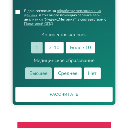
Я даю согласие на
обработку персональных
данных
, в том числе помощью сервиса веб-
аналитики "Яндекс.Метрика", в соответствии с
Политикой ОПД
Количество человек
1
2-10
Более 10
Медицинское образование
Высшее
Среднее
Нет
РАССЧИТАТЬ