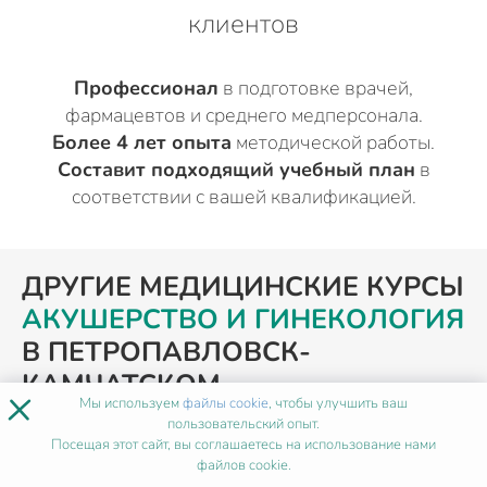
клиентов
Профессионал
в подготовке врачей,
фармацевтов и среднего медперсонала.
Более 4 лет опыта
методической работы.
Составит подходящий учебный план
в
соответствии с вашей квалификацией.
ДРУГИЕ МЕДИЦИНСКИЕ КУРСЫ
АКУШЕРСТВО И ГИНЕКОЛОГИЯ
В ПЕТРОПАВЛОВСК-
КАМЧАТСКОМ
×
Мы используем
файлы cookie
, чтобы улучшить ваш
пользовательский опыт.
Посещая этот сайт, вы соглашаетесь на использование нами
ПОХОЖИЕ ПРОГРАММЫ
файлов cookie.