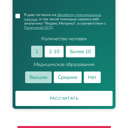
Я даю согласие на
обработку персональных
данных
, в том числе помощью сервиса веб-
аналитики "Яндекс.Метрика", в соответствии с
Политикой ОПД
Количество человек
1
2-10
Более 10
Медицинское образование
Высшее
Среднее
Нет
РАССЧИТАТЬ