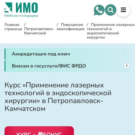
Главная
/
/
Повышение
/
Применение лазерных
страница
Петропавловск-
квалификации
технологий в
Камчатский
эндоскопической
хирургии
Аккредитация под ключ
i
Внесем в госуслуги/ФИС ФРДО
Курс «Применение лазерных
технологий в эндоскопической
хирургии» в Петропавловск-
Камчатском
КУРС + 🎁БОНУС