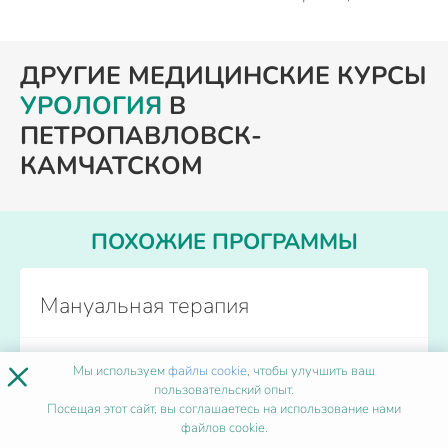
ДРУГИЕ МЕДИЦИНСКИЕ КУРСЫ
УРОЛОГИЯ
В
ПЕТРОПАВЛОВСК-
КАМЧАТСКОМ
ПОХОЖИЕ ПРОГРАММЫ
Мануальная терапия
×
Форма обучения
Дистанционно
Мы используем
файлы cookie
, чтобы улучшить ваш
Количество часов
от 250
пользовательский опыт.
Посещая этот сайт, вы соглашаетесь на использование нами
Начало обучения
Каждый день
файлов cookie.