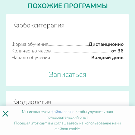
ПОХОЖИЕ ПРОГРАММЫ
Карбокситерапия
Форма обучения
Дистанционно
Количество часов
от 36
Начало обучения
Каждый день
Записаться
Кардиология
×
Мы используем
файлы cookie
, чтобы улучшить ваш
пользовательский опыт.
Форма обучения
Дистанционно
Посещая этот сайт, вы соглашаетесь на использование нами
Количество часов
от 36
файлов cookie.
Начало обучения
Каждый день