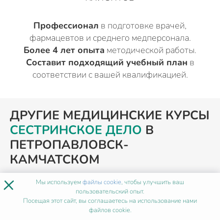
Профессионал
в подготовке врачей,
фармацевтов и среднего медперсонала.
Более 4 лет опыта
методической работы.
Составит подходящий учебный план
в
соответствии с вашей квалификацией.
ДРУГИЕ МЕДИЦИНСКИЕ КУРСЫ
СЕСТРИНСКОЕ ДЕЛО
В
ПЕТРОПАВЛОВСК-
КАМЧАТСКОМ
×
Мы используем
файлы cookie
, чтобы улучшить ваш
пользовательский опыт.
ПОХОЖИЕ ПРОГРАММЫ
Посещая этот сайт, вы соглашаетесь на использование нами
файлов cookie.