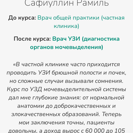
Сафиуллин Рамиль
До курса:
Врач общей практики (частная
клиника)
После курса:
Врач УЗИ (диагностика
органов мочевыделения)
«В частной клинике часто приходится
проводить УЗИ брюшной полости и почек,
«
но сложные случаи вызывали сомнения.
Курс по УЗД мочевыделительной системы
дал мне глубокие знания: от нормальной
у
анатомии до доброкачественных и
злокачественных образований. Теперь
з
мои заключения точны, пациенты
довольны, а доход вырос с 60 000 до 105
о