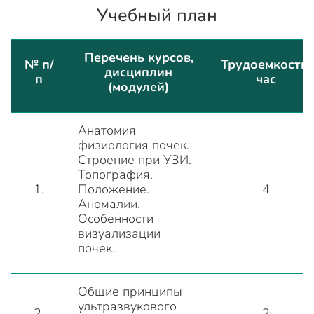
Учебный план
Перечень курсов,
№ п/
Трудоемкость,
дисциплин
п
час
(модулей)
Анатомия
физиология почек.
Строение при УЗИ.
Топография.
1.
Положение.
4
Аномалии.
Особенности
визуализации
почек.
Общие принципы
ультразвукового
2.
2