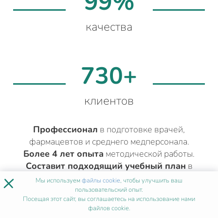
99%
качества
730+
клиентов
Профессионал
в подготовке врачей,
фармацевтов и среднего медперсонала.
Более 4 лет опыта
методической работы.
Составит подходящий учебный план
в
×
соответствии с вашей квалификацией.
Мы используем
файлы cookie
, чтобы улучшить ваш
пользовательский опыт.
Посещая этот сайт, вы соглашаетесь на использование нами
файлов cookie.