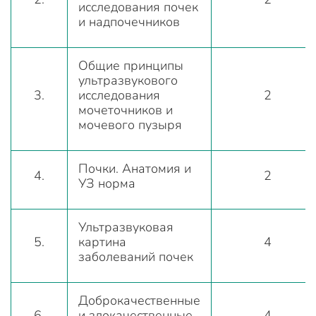
исследования почек
и надпочечников
Общие принципы
ультразвукового
3.
исследования
2
мочеточников и
мочевого пузыря
Почки. Анатомия и
4.
2
УЗ норма
Ультразвуковая
5.
картина
4
заболеваний почек
Доброкачественные
6.
и злокачественные
4