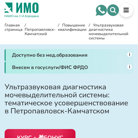
Главная
/
/
Повышение
/
Ультразвуковая
страница
Петропавловск-
квалификации
диагностика
Камчатский
мочевыделительной
системы
i
Доступно без мед.образования
i
Внесем в госуслуги/ФИС ФРДО
Ультразвуковая диагностика
мочевыделительной системы:
тематическое усовершенствование
в Петропавловск-Камчатском
КУРС + 🎁БОНУС