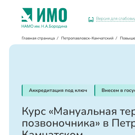
Версия для слабов
Главная страница
/
Петропавловск-Камчатский
/
Повыше
Аккредитация под ключ
Внесем в гос
Курс «Мануальная те
позвоночника» в Пет
Камчатском