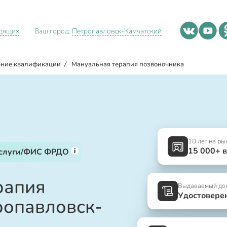
идящих
Ваш город:
Петропавловск-Камчатский
ние квалификации
/
Мануальная терапия позвоночника
10 лет на ры
15 000+ 
i
услуги/ФИС ФРДО
рапия
Выдаваемый до
Удостовере
ропавловск-