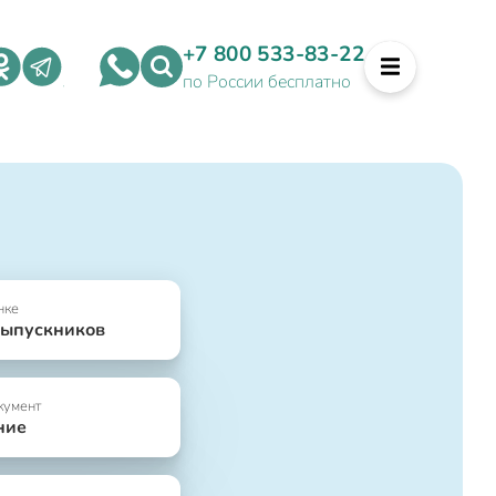
+7 800 533-83-22
по России бесплатно
нке
выпускников
кумент
ние