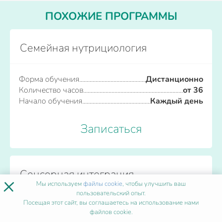
ПОХОЖИЕ ПРОГРАММЫ
Семейная нутрициология
Форма обучения
Дистанционно
Количество часов
от 36
Начало обучения
Каждый день
Записаться
Сенсорная интеграция
×
Мы используем
файлы cookie
, чтобы улучшить ваш
пользовательский опыт.
Посещая этот сайт, вы соглашаетесь на использование нами
Форма обучения
Дистанционно
файлов cookie.
Количество часов
от 36