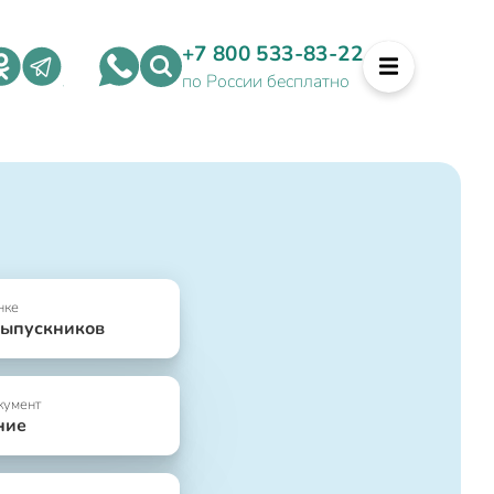
+7 800 533-83-22
по России бесплатно
нке
выпускников
кумент
ние