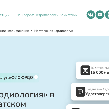
идящих
Ваш город:
Петропавловск-Камчатский
ние квалификации
/
Неотложная кардиология
10 лет на ры
15 000+ 
i
услуги/ФИС ФРДО
Выдаваемый до
рдиология» в
Удостовере
атском