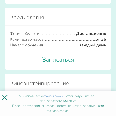
Кардиология
Форма обучения
Дистанционно
Количество часов
от 36
Начало обучения
Каждый день
Записаться
Кинезиотейпирование
×
Мы используем
файлы cookie
, чтобы улучшить ваш
Форма обучения
Дистанционно
пользовательский опыт.
Количество часов
от 36
Посещая этот сайт, вы соглашаетесь на использование нами
Начало обучения
Каждый день
файлов cookie.