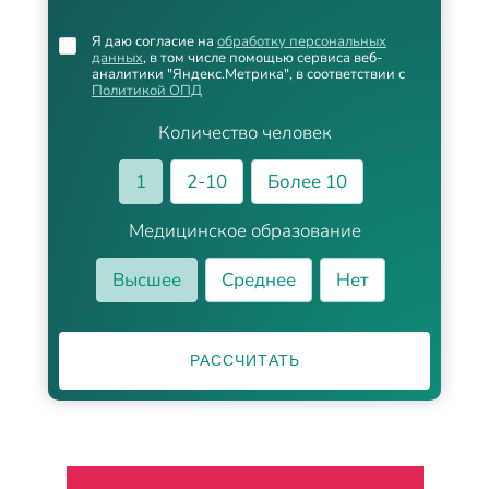
Я даю согласие на
обработку персональных
данных
, в том числе помощью сервиса веб-
аналитики "Яндекс.Метрика", в соответствии с
Политикой ОПД
Количество человек
1
2-10
Более 10
Медицинское образование
Высшее
Среднее
Нет
РАССЧИТАТЬ