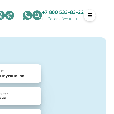
+7 800 533-83-22
по России бесплатно
нке
выпускников
кумент
ние