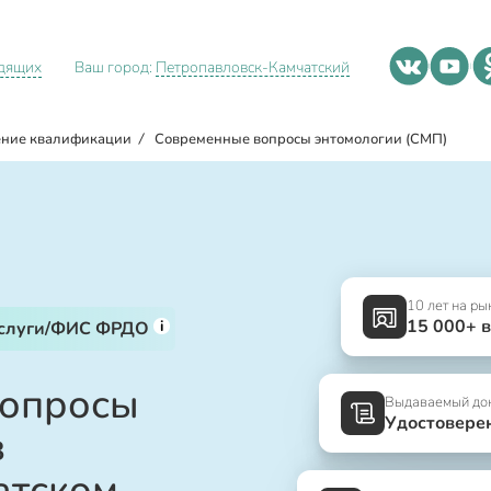
идящих
Ваш город:
Петропавловск-Камчатский
ние квалификации
/
Современные вопросы энтомологии (СМП)
10 лет на ры
15 000+ 
i
услуги/ФИС ФРДО
вопросы
Выдаваемый до
Удостовере
в
атском