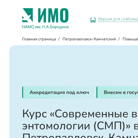
Версия для слабов
Главная страница
/
Петропавловск-Камчатский
/
Повыше
Аккредитация под ключ
Внесем в гос
Курс «Современные 
энтомологии (СМП)» 
Петропавловск-Камч