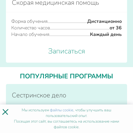
Скорая медицинская помощь
Форма обучения
Дистанционно
Количество часов
от 36
Начало обучения
Каждый день
Записаться
ПОПУЛЯРНЫЕ ПРОГРАММЫ
Сестринское дело
×
Мы используем
файлы cookie
, чтобы улучшить ваш
Форма обучения
Дистанционно
пользовательский опыт.
Количество часов
от 36
Посещая этот сайт, вы соглашаетесь на использование нами
Начало обучения
Каждый день
файлов cookie.