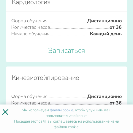
Кардиология
Форма обучения
Дистанционно
Количество часов
от 36
Начало обучения
Каждый день
Записаться
Кинезиотейпирование
Форма обучения
Дистанционно
Количество часов
от 36
×
Начало обучения
Каждый день
Мы используем
файлы cookie
, чтобы улучшить ваш
пользовательский опыт.
Посещая этот сайт, вы соглашаетесь на использование нами
Записаться
файлов cookie.