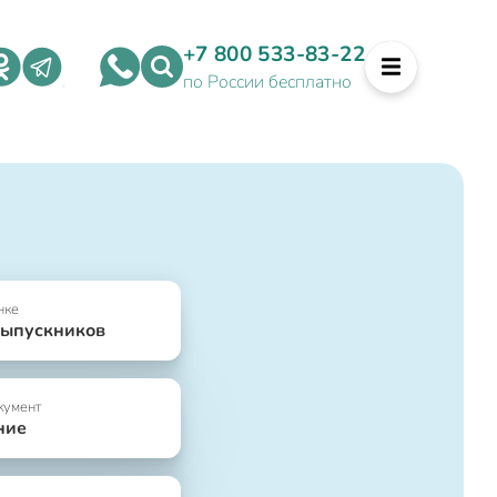
+7 800 533-83-22
по России бесплатно
нке
выпускников
кумент
ние