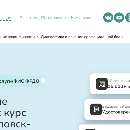
идящих
Ваш город:
Петропавловск-Камчатский
ние квалификации
/
Диагностика и лечение орофациальной боли
i
услуги/ФИС ФРДО
10 лет на ры
15 000+ 
ие
Выдаваемый до
 курс
Удостовере
ловск-