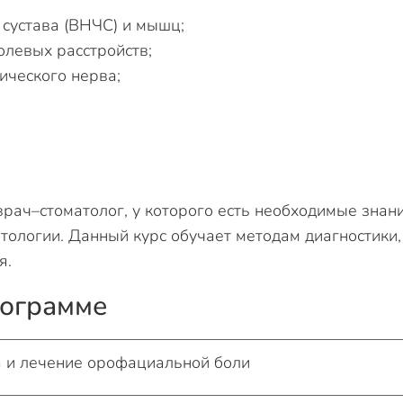
сустава (ВНЧС) и мышц;
олевых расстройств;
ческого нерва;
рач–стоматолог, у которого есть необходимые знан
атологии. Данный курс обучает методам диагностики,
я.
рограмме
а и лечение орофациальной боли