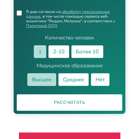
Я даю согласие на
обработку персональных
данных
, в том числе помощью сервиса веб-
аналитики "Яндекс.Метрика", в соответствии с
Политикой ОПД
Количество человек
1
2-10
Более 10
Медицинское образование
Высшее
Среднее
Нет
РАССЧИТАТЬ