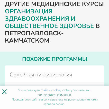
ДРУГИЕ МЕДИЦИНСКИЕ КУРСЫ
ОРГАНИЗАЦИЯ
ЗДРАВООХРАНЕНИЯ И
ОБЩЕСТВЕННОЕ ЗДОРОВЬЕ
В
ПЕТРОПАВЛОВСК-
КАМЧАТСКОМ
ПОХОЖИЕ ПРОГРАММЫ
Семейная нутрициология
×
Форма обучения
Дистанционно
Мы используем
файлы cookie
, чтобы улучшить ваш
Количество часов
пользовательский опыт.
от 36
Посещая этот сайт, вы соглашаетесь на использование нами
Начало обучения
Каждый день
файлов cookie.