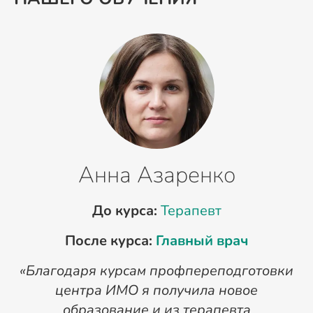
Анна Азаренко
До курса:
Терапевт
После курса:
Главный врач
«Благодаря курсам профпереподготовки
«
центра ИМО я получила новое
п
образование и из терапевта