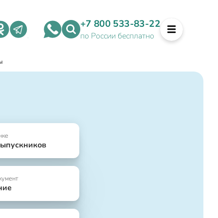
+7 800 533-83-22
по России бесплатно
ы
нке
выпускников
кумент
ние