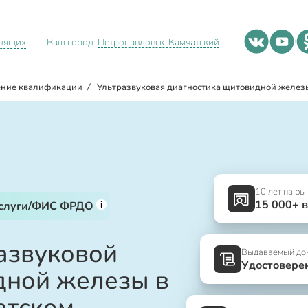
идящих
Ваш город:
Петропавловск-Камчатский
ние квалификации
/
Ультразвуковая диагностика щитовидной желез
10 лет на ры
15 000+ 
i
услуги/ФИС ФРДО
азвуковой
Выдаваемый до
Удостовере
дной железы в
атском