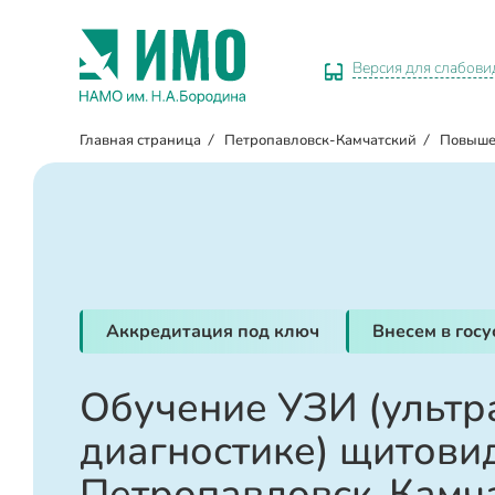
Версия для слабов
Главная страница
/
Петропавловск-Камчатский
/
Повыше
Аккредитация под ключ
Внесем в гос
Обучение УЗИ (ультр
диагностике) щитови
Петропавловск-Камч