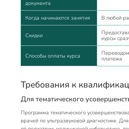
документа
Когда начинаются занятия
В любой ра
Предостав
Скидки
курсы сраз
Переводом 
Способы оплаты курса
платежа
Требования к квалифика
Для тематического усовершенст
Программа тематического усовершенствова
врачей по ультразвуковой диагностике. Дл
по педиатрии, медицинской кибернетике, л