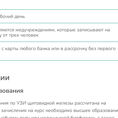
бочий день
ляются медучреждениям, которые записывают на
у от трех человек
с карты любого банка или в рассрочку без первого
ции
вования
ния по УЗИ щитовидной железы рассчитана на
я зачисления на курс необходимо высшее образован
ечебному делу или медицинской биофизике, а также