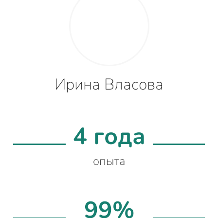
Ирина Власова
4 года
опыта
99%