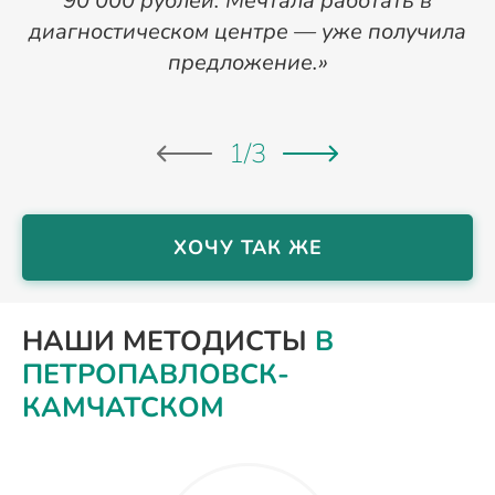
90 000 рублей. Мечтала работать в
д
диагностическом центре — уже получила
предложение.»
1
/
3
ХОЧУ ТАК ЖЕ
НАШИ МЕТОДИСТЫ
В
ПЕТРОПАВЛОВСК-
КАМЧАТСКОМ