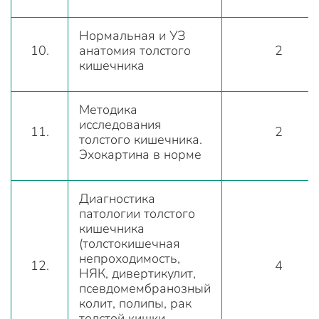
Нормальная и УЗ
10.
анатомия толстого
2
кишечника
Методика
исследования
11.
2
толстого кишечника.
Эхокартина в норме
Диагностика
патологии толстого
кишечника
(толстокишечная
непроходимость,
12.
4
НЯК, дивертикулит,
псевдомембранозный
колит, полипы, рак
толстой кишки,