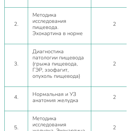
Методика
исследования
2.
2
пищевода.
Эхокартина в норме
Диагностика
патологии пищевода
3.
(грыжа пищевода,
2
ГЭР, эзофагит,
опухоль пищевода)
Нормальная и УЗ
4.
2
анатомия желудка
Методика
исследования
5.
2
желудка. Эхокартина