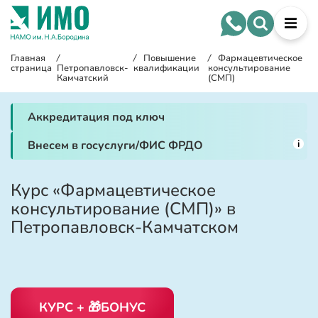
Главная
/
/
Повышение
/
Фармацевтическое
страница
Петропавловск-
квалификации
консультирование
Камчатский
(СМП)
Аккредитация под ключ
i
Внесем в госуслуги/ФИС ФРДО
Курс «Фармацевтическое
консультирование (СМП)» в
Петропавловск-Камчатском
КУРС + 🎁БОНУС