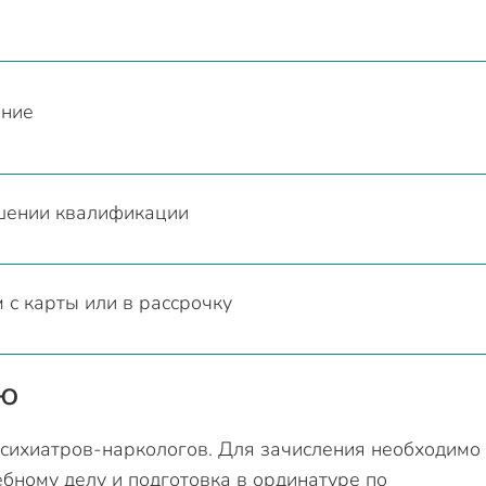
ание
шении квалификации
 с карты или в рассрочку
ию
психиатров-наркологов. Для зачисления необходимо
бному делу и подготовка в ординатуре по