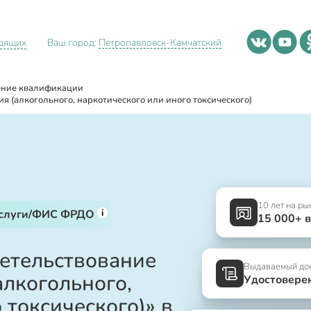
идящих
Ваш город:
Петропавловск-Камчатский
ние квалификации
я (алкогольного, наркотического или иного токсического)
10 лет на ры
i
услуги/ФИС ФРДО
15 000+ 
етельствование
Выдаваемый до
алкогольного,
Удостовере
 токсического)» в