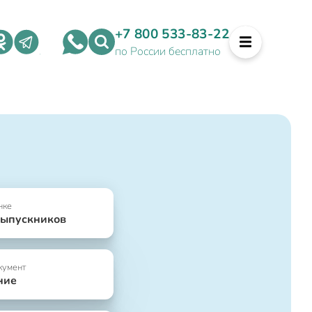
+7 800 533-83-22
по России бесплатно
нке
выпускников
кумент
ние