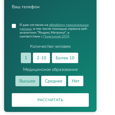
Ваш телефон
Я даю согласие на
обработку персональных
данных
, в том числе помощью сервиса веб-
аналитики "Яндекс.Метрика", в
соответствии с
Политикой ОПД
Количество человек
1
2-10
Более 10
Медицинское образование
Высшее
Среднее
Нет
РАССЧИТАТЬ