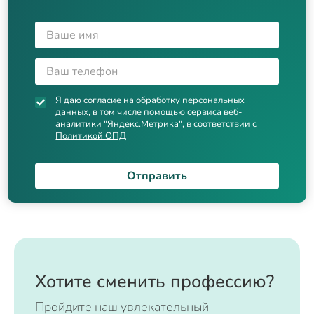
Я даю согласие на
обработку персональных
данных
, в том числе помощью сервиса веб-
аналитики "Яндекс.Метрика", в соответствии с
Политикой ОПД
Отправить
Хотите сменить профессию?
Пройдите наш увлекательный