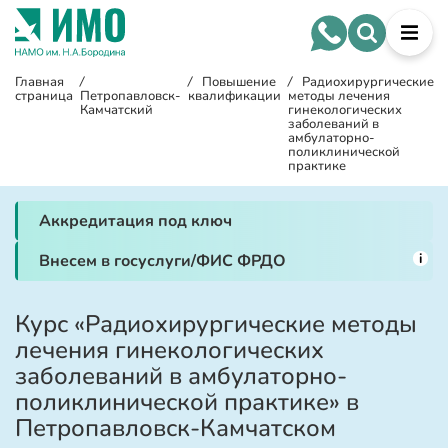
Главная
/
/
Повышение
/
Радиохирургические
страница
Петропавловск-
квалификации
методы лечения
Камчатский
гинекологических
заболеваний в
амбулаторно-
поликлинической
практике
Аккредитация под ключ
i
Внесем в госуслуги/ФИС ФРДО
Курс «Радиохирургические методы
лечения гинекологических
заболеваний в амбулаторно-
поликлинической практике» в
Петропавловск-Камчатском