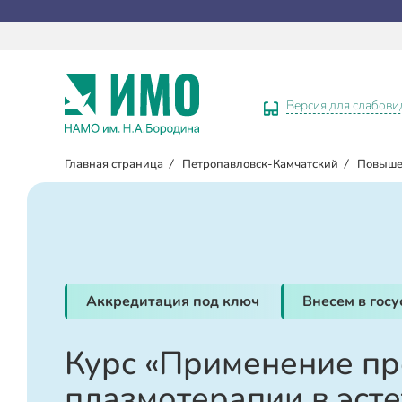
Версия для слабов
Главная страница
/
Петропавловск-Камчатский
/
Повыше
Аккредитация под ключ
Внесем в гос
Курс «Применение п
плазмотерапии в эст