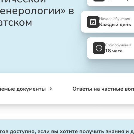
енерологии» в
атском
Начало обучения
Каждый день
Срок обучения
18 часа
аемые документы
Ответы на частные во
ов доступно, если вы хотите получить знания и 