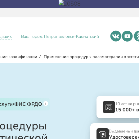
идящих
Ваш город:
Петропавловск-Камчатский
ние квалификации
/
Применение процедуры плазмотерапии в эстети
i
услуги/ФИС ФРДО
10 лет на ры
15 000+ 
роцедуры
Выдаваемый до
етической
Удостовере