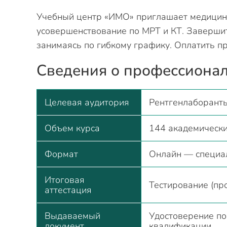
Учебный центр «ИМО» приглашает медицинс
усовершенствование по МРТ и КТ. Завершит
занимаясь по гибкому графику. Оплатить п
Сведения о профессиона
Целевая аудитория
Рентгенлаборант
Объем курса
144 академически
Формат
Онлайн — специал
Итоговая
Тестирование (пр
аттестация
Выдаваемый
Удостоверение по
документ
квалификации