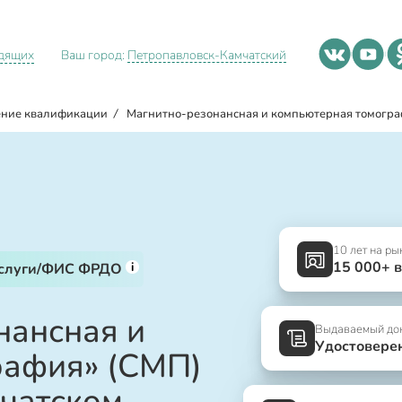
идящих
Ваш город:
Петропавловск-Камчатский
ние квалификации
/
Магнитно-резонансная и компьютерная томогра
10 лет на ры
15 000+ 
i
услуги/ФИС ФРДО
нансная и
Выдаваемый до
Удостовере
рафия» (СМП)
чатском