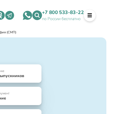
+7 800 533-83-22
по России бесплатно
фия (СМП)
нке
выпускников
кумент
ние