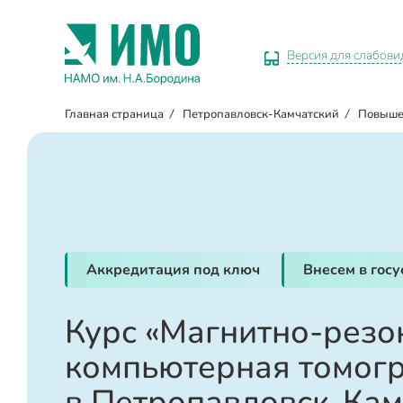
Версия для слабов
Главная страница
/
Петропавловск-Камчатский
/
Повыше
Аккредитация под ключ
Внесем в гос
Курс «Магнитно-резо
компьютерная томог
в Петропавловск-Кам