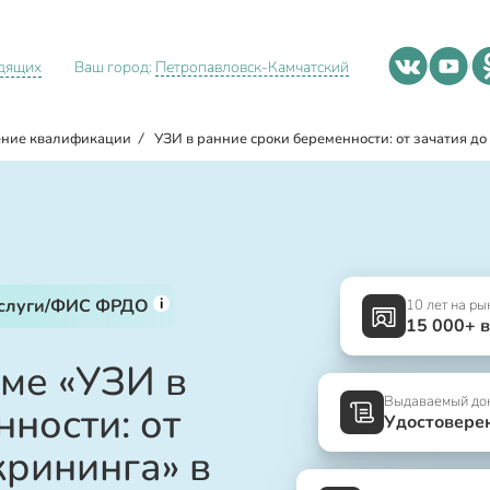
идящих
Ваш город:
Петропавловск-Камчатский
ние квалификации
/
УЗИ в ранние сроки беременности: от зачатия до
i
услуги/ФИС ФРДО
10 лет на ры
15 000+ 
ме «УЗИ в
Выдаваемый до
ности: от
Удостовере
крининга» в