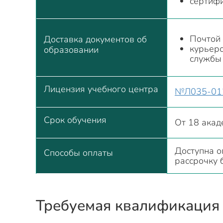
сертифи
Почтой 
Доставка документов об
курьер
образовании
службы
Лицензия учебного центра
№Л035-012
Срок обучения
От 18 акад
Доступна о
Способы оплаты
рассрочку 
Требуемая квалификация