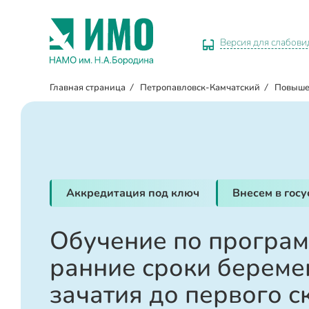
Версия для слабов
Главная страница
/
Петропавловск-Камчатский
/
Повыше
Аккредитация под ключ
Внесем в гос
Обучение по програм
ранние сроки беремен
зачатия до первого с