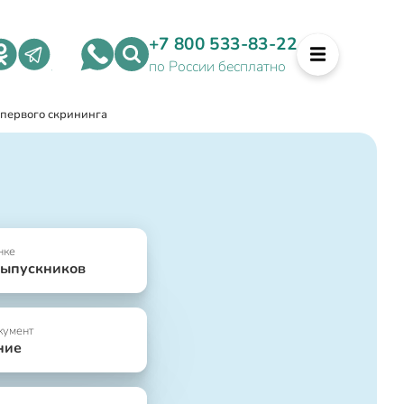
+7 800 533-83-22
по России бесплатно
 первого скрининга
нке
выпускников
кумент
ние