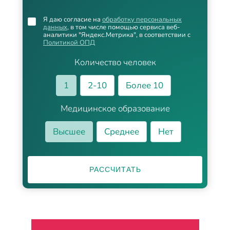
Я даю согласие на
обработку персональных
данных
, в том числе помощью сервиса веб-
аналитики "Яндекс.Метрика", в соответствии с
Политикой ОПД
Количество человек
1
2-10
Более 10
Медицинское образование
Высшее
Среднее
Нет
РАССЧИТАТЬ