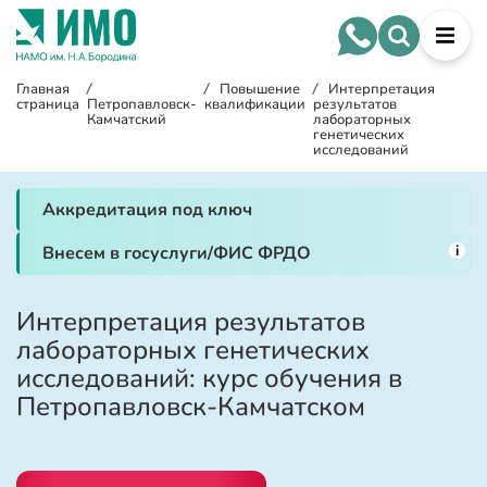
Главная
/
/
Повышение
/
Интерпретация
страница
Петропавловск-
квалификации
результатов
Камчатский
лабораторных
генетических
исследований
Аккредитация под ключ
i
Внесем в госуслуги/ФИС ФРДО
Интерпретация результатов
лабораторных генетических
исследований: курс обучения в
Петропавловск-Камчатском