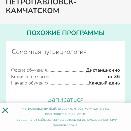
ПЕТРОПАВЛОВСК-
КАМЧАТСКОМ
ПОХОЖИЕ ПРОГРАММЫ
Семейная нутрициология
Форма обучения
Дистанционно
Количество часов
от 36
Начало обучения
Каждый день
Записаться
×
Мы используем
файлы cookie
, чтобы улучшить ваш
пользовательский опыт.
Посещая этот сайт, вы соглашаетесь на использование нами
Сенсорная интеграция
файлов cookie.