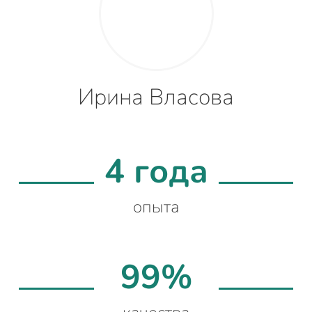
Ирина Власова
4 года
опыта
99%